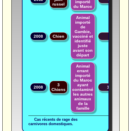
importé
russel
du Maroc
Animal
importé
de
Gambie,
2008
Chien
vacciné et
?
identifié
juste
avant son
départ
Animal
errant
importé
du Maroc
3
ayant
2008
177
Chiens
contaminé
les autres
animaux
de la
famille
Cas récents de rage des
carnivores domestiques.