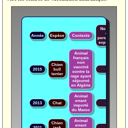
Nombre
de
Année
Espèce
Contexte
personnes
exposées
Animal
français
non
Chien
vacciné
2015
bull
36
contre la
terrier
rage ayant
séjourné
en Algérie
Animal
errant
2013
Chat
44
importé
du Maroc
Animal
Chien
errant
2011
jack
29